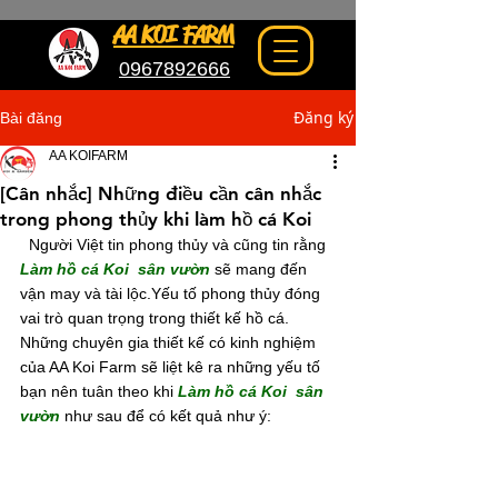
AA KOI FARM
0967892666
Đăng ký
Bài đăng
AA KOIFARM
[Cân nhắc] Những điều cần cân nhắc
trong phong thủy khi làm hồ cá Koi
  Người Việt tin phong thủy và cũng tin rằng 
Làm hồ cá Koi  sân vườn
 sẽ mang đến 
vận may và tài lộc.Yếu tố phong thủy đóng 
vai trò quan trọng trong thiết kế hồ cá. 
Những chuyên gia thiết kế có kinh nghiệm 
của AA Koi Farm sẽ liệt kê ra những yếu tố 
bạn nên tuân theo khi 
Làm hồ cá Koi  sân 
vườn
 như sau để có kết quả như ý: