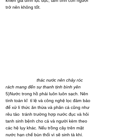
khiến gia đình lục đục, tâm tính con người 
trở nên không tốt.
                         thác nước nên chảy róc 
rách mang đến sự thanh tịnh bình yên
5)Nước trong hồ phải luôn luôn sạch. Nên 
tính toán kĩ  tỉ lệ và công nghệ lọc đảm bảo 
để xử lí thức ăn thừa và phân cá cũng như 
rêu tảo  tránh trường hợp nước đục và hôi 
tanh sinh bệnh cho cá và người kèm theo 
các hệ lụy khác. Nếu trồng cây trên mặt 
nước hạn chế bùn thối vì sẽ sinh tà khí.