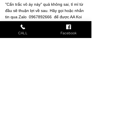
"Cẩn trắc vô áy náy" quả không sai, tỉ mỉ từ 
đầu sẽ thuận lợi về sau. Hãy gọi hoặc nhắn 
tin qua Zalo  0967892666  để được AA Koi 
Farm tư vấn cụ thể hơn cho công trình thực 
tế của bạn.
CALL
Facebook
Xem tất cả
Bài đăng liên quan