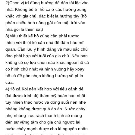
2)Chọn vị trí đúng hướng để đón tài lộc vào 
nhà. Không bố trí hồ cá ở các hướng xung 
khắc với gia chủ, đặc biệt là hướng tây (hồ 
phản chiếu ánh nắng gắt của mặt trời vào 
nhà gọi là thiên sát)
3)Mẫu thiết kế hồ cũng cần phải tương 
thích với thiết kế căn nhà để đảm bảo mĩ 
quan. Cần lưu ý hình dáng và màu sắc chủ 
đạo phải hợp với tuổi của gia chủ. Nếu bạn 
không có sự lựa chọn nào khác ngoài hồ cá 
có hình chữ nhật và hình vuông hãy xoay 
hồ cá để góc nhọn không hướng về phía 
cửa.
4)Hồ cá Koi nên kết hợp với tiểu cảnh để 
đạt được trình độ thẩm mỹ hoàn hảo nhất 
tuy nhiên thác nước và dòng suối nên nhẹ 
nhàng không được quá ào ào. Nước chảy 
nhẹ nhàng  róc rách thanh tịnh sẽ mang 
đén sự vững tâm cho gia chủ ngược lại 
nước chảy mạnh được cho là nguyên nhân 