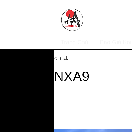
0967892666
Trang Chủ
Báo Giá Koi
< Back
NXA9