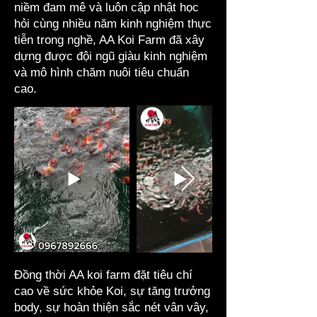
niềm đam mê và luôn cập nhật học
hỏi cùng nhiều năm kinh nghiệm thực
tiễn trong nghề, AA Koi Farm đã xây
dựng được đội ngũ giàu kinh nghiệm
và mô hình chăm nuôi tiêu chuẩn
cao.
Đồng thời AA koi farm đặt tiêu chí
cao về sức khỏe Koi, sự tăng trưởng
body, sự hoàn thiện sắc nét vân vây,