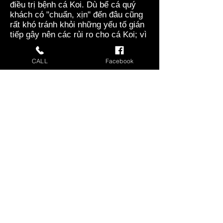
điều trị bệnh cá Koi.
Dù bể cá quý
khách có "chuẩn, xịn" đến đâu cũng
rất khó tránh khỏi những yếu tố gián
tiếp gây nên các rủi ro cho cá Koi; vì
vậy, dịch vụ chăm sóc và thả cá của
AA Koi sẽ giải quyết hoàn toàn lo
CALL
Facebook
ngại của quý khách hàng, Đối với
đơn hàng đạt doanh số AA sẽ miễn
phí dịch vụ từ khâu kiểm tra bể xử lí
nước đạt tiêu chuẩn, đảm bảo an
toàn tuyệt đối cho quá trình thả cá,
đồng thời hỗ trợ chăm sóc để cá ổn
định về nhà mới. (khu vực Vinh bán
kính 30km)
Với đội ngũ chuyên nghiệp, hệ thống
chăm nuôi cao cấp và đối tác chọn
lọc và dịch vụ hỗ trợ trên AA tự tin
mang lại quý khách những em Koi
chất lượng hài lòng.